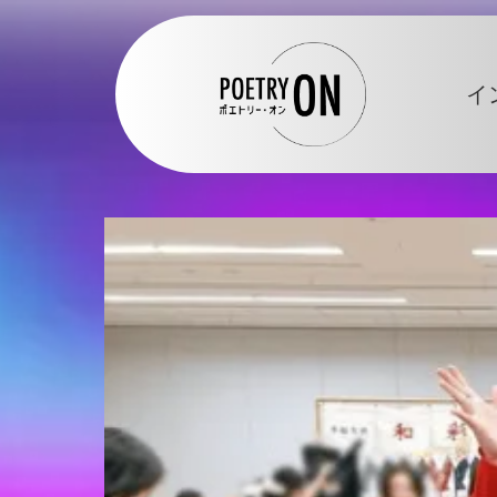
ポエトリ
イ
ー・オン