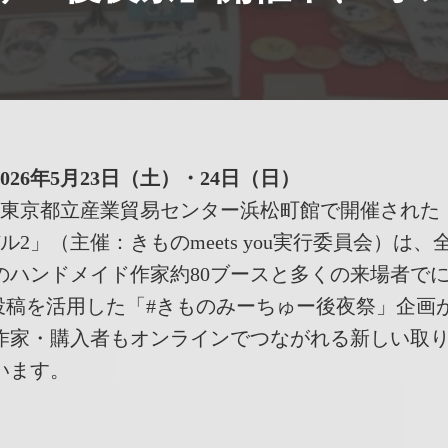
26年5月23日（土）・24日（日）
4日、東京都立産業貿易センター浜松町館で開催された「
バル2」（主催：きものmeets you実行委員会）は
のハンドメイド作家約80ブースと多くの来場者で
S投稿を活用した「#きものみーちゅー後夜祭」企画
作家・購入者もオンラインでつながれる新しい取
います。