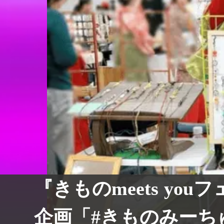
『きものmeets yo
企画「#きものみーち