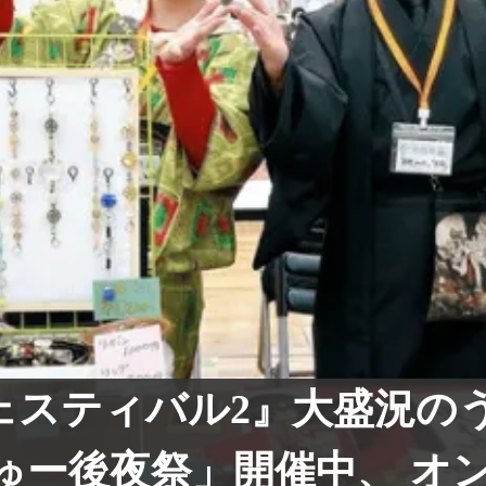
uフェスティバル2』大盛況の
ゅー後夜祭」開催中、 オ