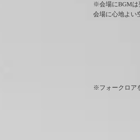
※会場にBGM
会場に心地よい
※フォークロア