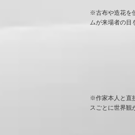
※古布や造花を
ムが来場者の目
※作家本人と直
スごとに世界観