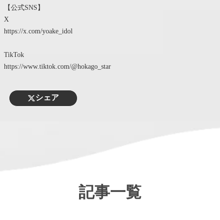
【公式SNS】
X
https://x.com/yoake_idol
TikTok
https://www.tiktok.com/@hokago_star
シェア
Category
記事一覧